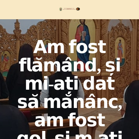
Skip
to
content
𝗔𝗺 𝗳𝗼𝘀𝘁
𝗳𝗹𝗮̆𝗺𝗮̂𝗻𝗱, 𝘀̦𝗶
𝗺𝗶-𝗮𝘁̦𝗶 𝗱𝗮𝘁
𝘀𝗮̆ 𝗺𝗮̆𝗻𝗮̂𝗻𝗰,
𝗮𝗺 𝗳𝗼𝘀𝘁
𝗴𝗼𝗹, 𝘀̧𝗶 𝗺-𝗮𝘁̧𝗶