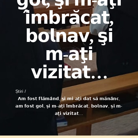
𝗶̂𝗺𝗯𝗿𝗮̆𝗰𝗮𝘁,
𝗯𝗼𝗹𝗻𝗮𝘃, 𝘀̧𝗶
𝗺-𝗮𝘁̧𝗶
𝘃𝗶𝘇𝗶𝘁𝗮𝘁…
Știri
𝗔𝗺 𝗳𝗼𝘀𝘁 𝗳𝗹𝗮̆𝗺𝗮̂𝗻𝗱, 𝘀̦𝗶 𝗺𝗶-𝗮𝘁̦𝗶 𝗱𝗮𝘁 𝘀𝗮̆ 𝗺𝗮̆𝗻𝗮̂𝗻𝗰,
𝗮𝗺 𝗳𝗼𝘀𝘁 𝗴𝗼𝗹, 𝘀̧𝗶 𝗺-𝗮𝘁̧𝗶 𝗶̂𝗺𝗯𝗿𝗮̆𝗰𝗮𝘁, 𝗯𝗼𝗹𝗻𝗮𝘃, 𝘀̧𝗶 𝗺-
𝗮𝘁̧𝗶 𝘃𝗶𝘇𝗶𝘁𝗮𝘁…