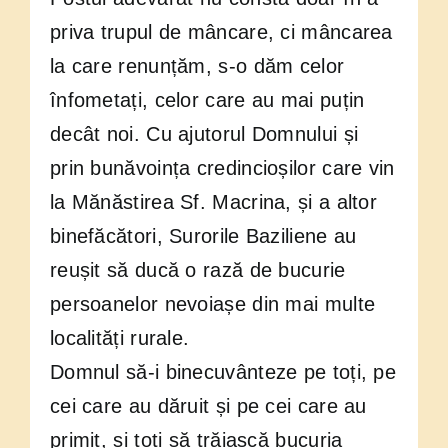
priva trupul de mâncare, ci mâncarea
la care renunțăm, s-o dăm celor
înfometați, celor care au mai puțin
decât noi. Cu ajutorul Domnului și
prin bunăvoința credincioșilor care vin
la Mănăstirea Sf. Macrina, și a altor
binefăcători, Surorile Baziliene au
reușit să ducă o rază de bucurie
persoanelor nevoiașe din mai multe
localități rurale.
Domnul să-i binecuvânteze pe toți, pe
cei care au dăruit și pe cei care au
primit, și toți să trăiască bucuria