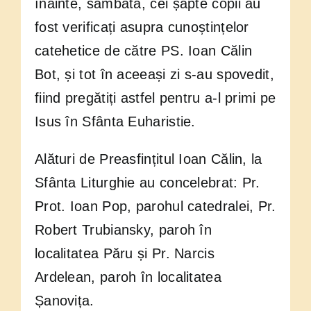
înainte, sâmbătă, cei șapte copii au
fost verificați asupra cunoștințelor
catehetice de către PS. Ioan Călin
Bot, și tot în aceeași zi s-au spovedit,
fiind pregătiți astfel pentru a-l primi pe
Isus în Sfânta Euharistie.
Alături de Preasfințitul Ioan Călin, la
Sfânta Liturghie au concelebrat: Pr.
Prot. Ioan Pop, parohul catedralei, Pr.
Robert Trubiansky, paroh în
localitatea Păru și Pr. Narcis
Ardelean, paroh în localitatea
Șanovița.