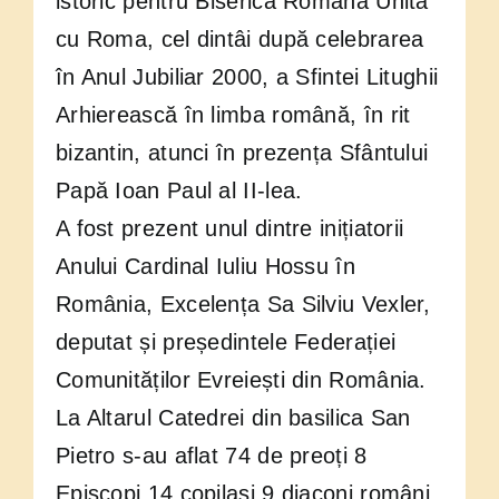
istoric pentru Biserica Română Unită
cu Roma, cel dintâi după celebrarea
în Anul Jubiliar 2000, a Sfintei Litughii
Arhierească în limba română, în rit
bizantin, atunci în prezența Sfântului
Papă Ioan Paul al II-lea.
A fost prezent unul dintre inițiatorii
Anului Cardinal Iuliu Hossu în
România, Excelența Sa Silviu Vexler,
deputat și președintele Federației
Comunităților Evreiești din România.
La Altarul Catedrei din basilica San
Pietro s-au aflat 74 de preoți 8
Episcopi 14 copilași 9 diaconi români