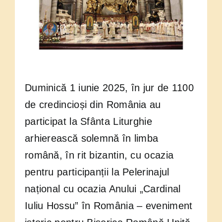
Anului
„Cardinal
Iuliu
Hossu”
Duminică 1 iunie 2025, în jur de 1100
de credincioși din România au
participat la Sfânta Liturghie
arhierească solemnă în limba
română, în rit bizantin, cu ocazia
pentru participanții la Pelerinajul
național cu ocazia Anului „Cardinal
Iuliu Hossu” în România – eveniment