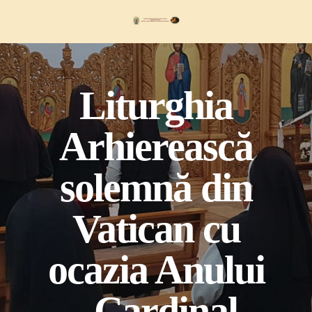
Skip
to
content
Liturghia
Arhierească
solemnă din
Vatican cu
ocazia Anului
„Cardinal