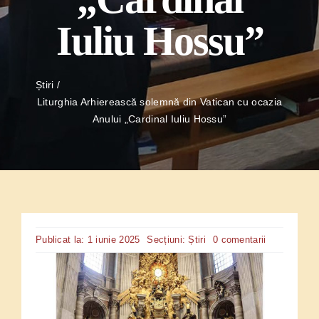
Iuliu Hossu”
Știri
Liturghia Arhierească solemnă din Vatican cu ocazia
Anului „Cardinal Iuliu Hossu”
on
Publicat la: 1 iunie 2025
Secțiuni:
Știri
0 comentarii
Liturghia
Arhierească
solemnă
din
Vatican
cu
ocazia